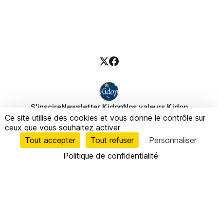
S'inscire
Newsletter Kidop
Nos valeurs Kidop
Ce site utilise des cookies et vous donne le contrôle sur
Fondatrice Kidop
Politique de confidentialité
ceux que vous souhaitez activer
Politique des cookies
Mentions légales
Tout accepter
Tout refuser
Personnaliser
Politique de confidentialité
© 2026 Kidop® — Tous droits réservés