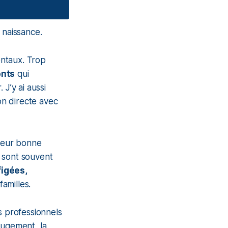
 naissance.
entaux. Trop
ents
qui
 J’y ai aussi
on directe avec
 leur bonne
s sont souvent
igées,
amilles.
ns professionnels
 jugement, la