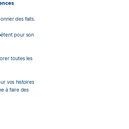
gences
nner des faits.
pétent pour son
orer toutes les
sur vos histoires
e à faire des