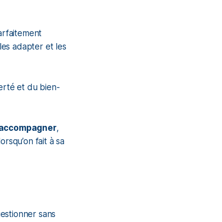
arfaitement
es adapter et les
erté et du bien-
s accompagner
,
orsqu’on fait à sa
uestionner sans