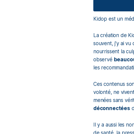
Kidop est un médi
La création de K
souvent, j’y ai vu
nourrissent la culp
observé
beaucou
les recommandat
Ces contenus sont
volonté, ne vivent
menées sans véri
déconnectées
d
Il y a aussi les n
de santé, la press