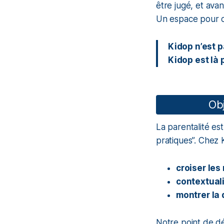
être jugé, et ava
Un espace pour c
Kidop n’est p
Kidop est là 
Obj
La parentalité es
pratiques”. Chez 
croiser les
contextual
montrer la 
Notre point de dép