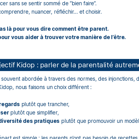
ncer sans se sentir sommé de “bien faire”.
omprendre, nuancer, réfléchir… et choisir.
as là pour vous dire comment être parent.
pour vous aider à trouver votre manière de l’être.
ectif Kidop : parler de la parentalité autre
t souvent abordée à travers des normes, des injonctions,
Kidop, nous faisons un choix différent :
 regards
plutôt que trancher,
iser
plutôt que simplifier,
diversité des pratiques
plutôt que promouvoir un modèl
art est simple : les parents n’ont pas besoin de recettes t