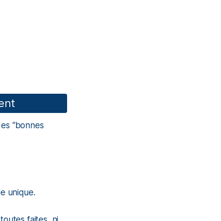
ment
 des “bonnes
e unique.
outes faites, ni