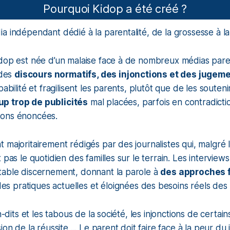
Pourquoi Kidop a été créé ?
a indépendant dédié à la parentalité, de la grossesse à la
idop est née d’un malaise face à de nombreux médias par
 des
discours normatifs, des injonctions et des jugem
abilité et fragilisent les parents, plutôt que de les soutenir.
p trop de publicités
mal placées, parfois en contradicti
ions énoncées.
 majoritairement rédigés par des journalistes qui, malgré
 pas le quotidien des familles sur le terrain. Les interview
table discernement, donnant la parole à
des approches f
es pratiques actuelles et éloignées des besoins réels des f
on-dits et les tabous de la société, les injonctions de certai
ion de la réussite ... Le parent doit faire face à la peur du