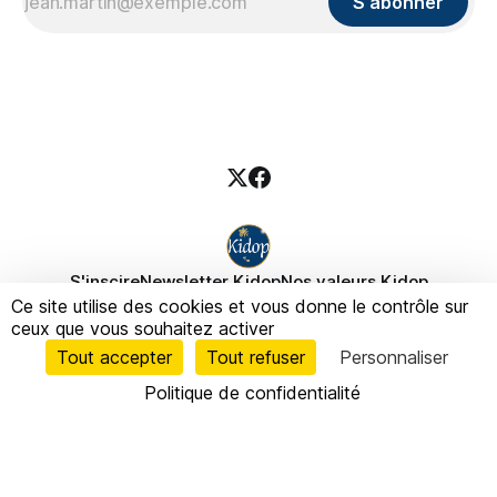
S'abonner
S'inscire
Newsletter Kidop
Nos valeurs Kidop
Ce site utilise des cookies et vous donne le contrôle sur
Fondatrice Kidop
Politique de confidentialité
ceux que vous souhaitez activer
Politique des cookies
Mentions légales
Tout accepter
Tout refuser
Personnaliser
Politique de confidentialité