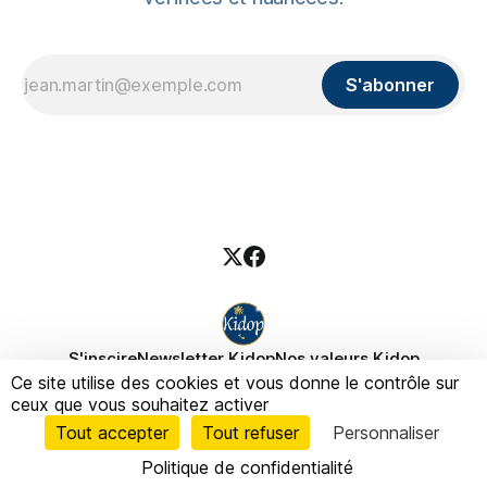
S'abonner
S'inscire
Newsletter Kidop
Nos valeurs Kidop
Ce site utilise des cookies et vous donne le contrôle sur
Fondatrice Kidop
Politique de confidentialité
ceux que vous souhaitez activer
Politique des cookies
Mentions légales
Tout accepter
Tout refuser
Personnaliser
Politique de confidentialité