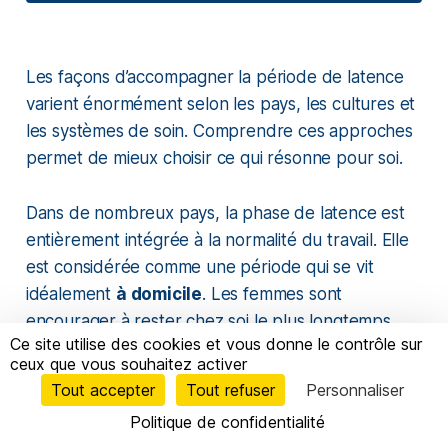
Les façons d’accompagner la période de latence
varient énormément selon les pays, les cultures et
les systèmes de soin. Comprendre ces approches
permet de mieux choisir ce qui résonne pour soi.
Dans de nombreux pays, la phase de latence est
entièrement intégrée à la normalité du travail. Elle
est considérée comme une période qui se vit
idéalement
à domicile
. Les femmes sont
encourager à rester chez soi le plus longtemps
Ce site utilise des cookies et vous donne le contrôle sur
possible pour limiter la fatigue, éviter des allers-
ceux que vous souhaitez activer
retours. Cette philosophie repose sur un principe
Tout accepter
Tout refuser
Personnaliser
simple : plus la femme est dans son espace, moins
Politique de confidentialité
le stress interrompt la progression naturelle. On y